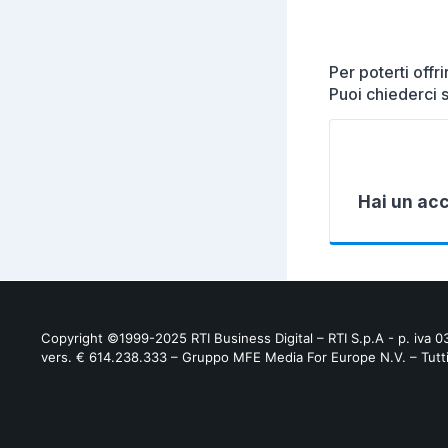
Per poterti offr
Puoi chiederci 
Hai un ac
Copyright ©1999-2025 RTI Business Digital – RTI S.p.A - p. iva 
vers. € 614.238.333 – Gruppo MFE Media For Europe N.V. – Tutti i d