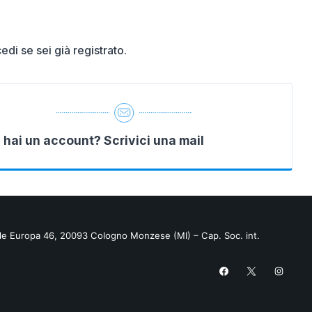
edi se sei già registrato.
 hai un account? Scrivici una mail
iale Europa 46, 20093 Cologno Monzese (MI) – Cap. Soc. int.